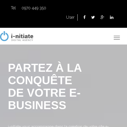
Tél
0970 449 350
User
PARTEZ À LA
CONQUÊTE
DE VOTRE E-
BUSINESS
i-nitiate vous accompagne dans la création de votre site e-